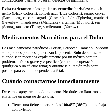
contracciones uterinas o causan defectos de nacimiento.
Evita estrictamente los siguientes remedios herbales:
cohosh
negro (Black Cohosh), cohosh azul (Blue Cohosh), espino cerval
(Buckthorn), cáscara sagrada (Cascara), efedra (Ephedra), matricaria
(Feverfew), mandrágora (Mandrake), artemisa (Mugwort), sen
(Senna), tanaceto (Tansy) y milenrama (Yarrow).
Medicamentos Narcóticos para el Dolor
Los medicamentos narcóticos (Lortab, Percocet, Tramadol, Vicodin)
son opioides potentes que cruzan la placenta.
Solo
deben usarse
cuando sean recetados explícitamente por un médico para un
problema médico grave y específico (como la recuperación
quirúrgica o un cálculo renal) y durante la duración más corta
posible para evitar la dependencia fetal.
Cuándo contactarnos inmediatamente
Deseamos apoyarte en todo momento. No dudes en llamarnos o
enviarnos un mensaje de texto si:
Tienes una fiebre superior a los
100.4°F (38°C)
que no baja
con Tylenol.