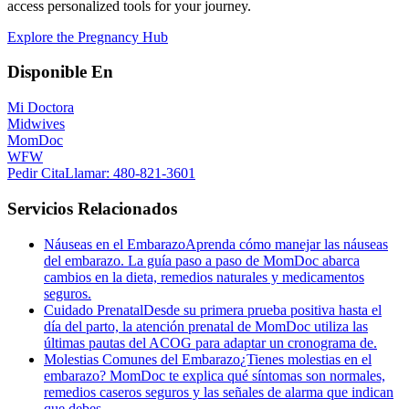
access personalized tools for your journey.
Explore the Pregnancy Hub
Disponible En
Mi Doctora
Midwives
MomDoc
WFW
Pedir Cita
Llamar
: 480-821-3601
Servicios Relacionados
Náuseas en el Embarazo
Aprenda cómo manejar las náuseas
del embarazo. La guía paso a paso de MomDoc abarca
cambios en la dieta, remedios naturales y medicamentos
seguros.
Cuidado Prenatal
Desde su primera prueba positiva hasta el
día del parto, la atención prenatal de MomDoc utiliza las
últimas pautas del ACOG para adaptar un cronograma de.
Molestias Comunes del Embarazo
¿Tienes molestias en el
embarazo? MomDoc te explica qué síntomas son normales,
remedios caseros seguros y las señales de alarma que indican
que debes.