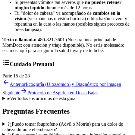
Si presentas vómitos tan severos que
no puedes retener
ningún líquido
durante más de 12 horas.
Tu "dolor de cabeza" va acompañado de
cambios en la
visión
(ver manchas o visión borrosa) o hinchazón severa y
repentina en la cara o las manos (posibles signos precoces de
preeclampsia).
Texto o llamada:
480-821-3601 (Nuestra línea principal de
MomDoc; con atención y triaje disponible). No estás molestado;
estamos aquí para asegurar la salud tuya y de tu bebé.
Cuidado Prenatal
Parte 15 de 28
Anterior
Ecografía (Ultrasonido) y Diagnóstico por Imagen
Siguiente
Protocolo de Aspirina en Dosis Bajas
▸
Ver todos los articulos de esta guia
Preguntas Frecuentes
?
¿Puedo tomar ibuprofeno (Advil o Motrin) para un dolor de
cabeza durante el embarazo?
?
¿Son seguros los antibióticos si tengo una infección sinusal o