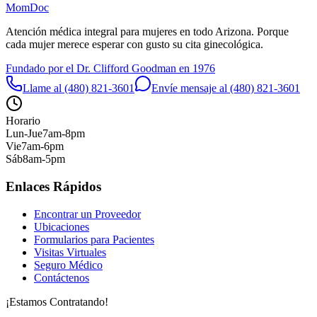
MomDoc
Atención médica integral para mujeres en todo Arizona. Porque
cada mujer merece esperar con gusto su cita ginecológica.
Fundado por el Dr. Clifford Goodman en 1976
Llame al (480) 821-3601
Envíe mensaje al (480) 821-3601
Horario
Lun-Jue
7am-8pm
Vie
7am-6pm
Sáb
8am-5pm
Enlaces Rápidos
Encontrar un Proveedor
Ubicaciones
Formularios para Pacientes
Visitas Virtuales
Seguro Médico
Contáctenos
¡Estamos Contratando!