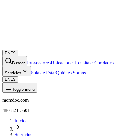
EN
ES
Proveedores
Ubicaciones
Hospitales
Caridades
Buscar
Sala de Estar
Quiénes Somos
Servicios
EN
ES
Toggle menu
momdoc.com
480-821-3601
Inicio
Servicios