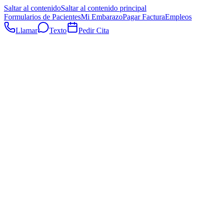
Saltar al contenido
Saltar al contenido principal
Formularios de Pacientes
Mi Embarazo
Pagar Factura
Empleos
Llamar
Texto
Pedir Cita