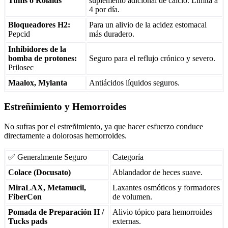
Tums o Rolaids
suplemento adicional de calcio. Limita a
4 por día.
Bloqueadores H2:
Para un alivio de la acidez estomacal
Pepcid
más duradero.
Inhibidores de la
bomba de protones:
Seguro para el reflujo crónico y severo.
Prilosec
Maalox, Mylanta
Antiácidos líquidos seguros.
Estreñimiento y Hemorroides
No sufras por el estreñimiento, ya que hacer esfuerzo conduce
directamente a dolorosas hemorroides.
✅ Generalmente Seguro
Categoría
Colace (Docusato)
Ablandador de heces suave.
MiraLAX, Metamucil,
Laxantes osmóticos y formadores
FiberCon
de volumen.
Pomada de Preparación H /
Alivio tópico para hemorroides
Tucks pads
externas.