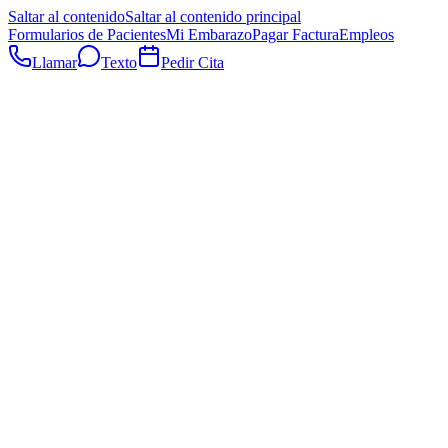
Saltar al contenido
Saltar al contenido principal
Formularios de Pacientes
Mi Embarazo
Pagar Factura
Empleos
Llamar
Texto
Pedir Cita