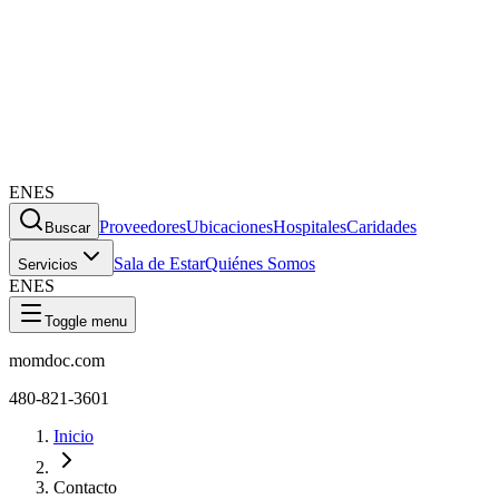
EN
ES
Proveedores
Ubicaciones
Hospitales
Caridades
Buscar
Sala de Estar
Quiénes Somos
Servicios
EN
ES
Toggle menu
momdoc.com
480-821-3601
Inicio
Contacto