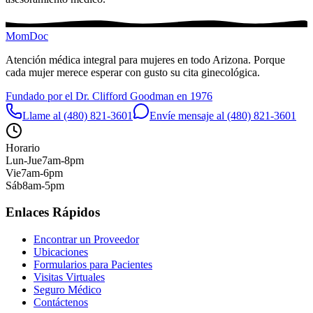
MomDoc
Atención médica integral para mujeres en todo Arizona. Porque
cada mujer merece esperar con gusto su cita ginecológica.
Fundado por el Dr. Clifford Goodman en 1976
Llame al (480) 821-3601
Envíe mensaje al (480) 821-3601
Horario
Lun-Jue
7am-8pm
Vie
7am-6pm
Sáb
8am-5pm
Enlaces Rápidos
Encontrar un Proveedor
Ubicaciones
Formularios para Pacientes
Visitas Virtuales
Seguro Médico
Contáctenos