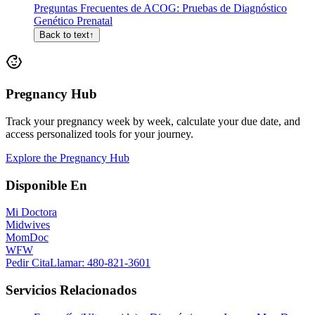
Preguntas Frecuentes de ACOG: Pruebas de Diagnóstico
Genético Prenatal
Back to text
↑
Pregnancy Hub
Track your pregnancy week by week, calculate your due date, and
access personalized tools for your journey.
Explore the Pregnancy Hub
Disponible En
Mi Doctora
Midwives
MomDoc
WFW
Pedir Cita
Llamar
: 480-821-3601
Servicios Relacionados