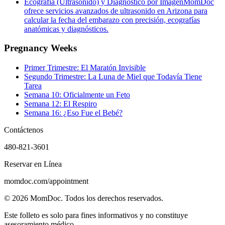
Ecografía (Ultrasonido) y Diagnóstico por Imagen
MomDoc
ofrece servicios avanzados de ultrasonido en Arizona para
calcular la fecha del embarazo con precisión, ecografías
anatómicas y diagnósticos.
Pregnancy Weeks
Primer Trimestre: El Maratón Invisible
Segundo Trimestre: La Luna de Miel que Todavía Tiene
Tarea
Semana 10: Oficialmente un Feto
Semana 12: El Respiro
Semana 16: ¿Eso Fue el Bebé?
Contáctenos
480-821-3601
Reservar en Línea
momdoc.com/appointment
©
2026
MomDoc.
Todos los derechos reservados.
Este folleto es solo para fines informativos y no constituye
asesoramiento médico.