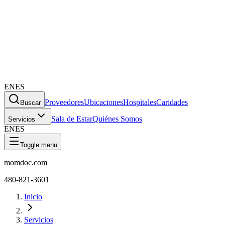
EN
ES
Proveedores
Ubicaciones
Hospitales
Caridades
Buscar
Sala de Estar
Quiénes Somos
Servicios
EN
ES
Toggle menu
momdoc.com
480-821-3601
Inicio
Servicios