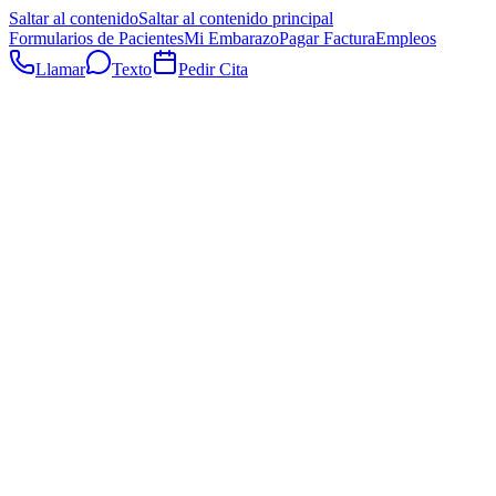
Saltar al contenido
Saltar al contenido principal
Formularios de Pacientes
Mi Embarazo
Pagar Factura
Empleos
Llamar
Texto
Pedir Cita