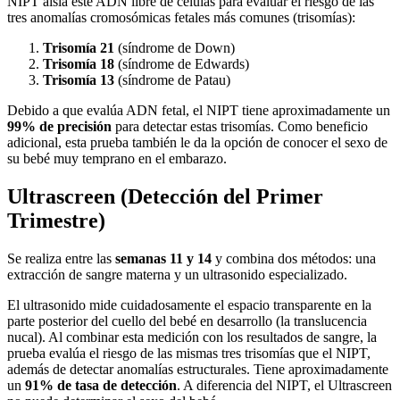
NIPT aísla este ADN libre de células para evaluar el riesgo de las
tres anomalías cromosómicas fetales más comunes (trisomías):
Trisomía 21
(síndrome de Down)
Trisomía 18
(síndrome de Edwards)
Trisomía 13
(síndrome de Patau)
Debido a que evalúa ADN fetal, el NIPT tiene aproximadamente un
99% de precisión
para detectar estas trisomías. Como beneficio
adicional, esta prueba también le da la opción de conocer el sexo de
su bebé muy temprano en el embarazo.
Ultrascreen (Detección del Primer
Trimestre)
Se realiza entre las
semanas 11 y 14
y combina dos métodos: una
extracción de sangre materna y un ultrasonido especializado.
El ultrasonido mide cuidadosamente el espacio transparente en la
parte posterior del cuello del bebé en desarrollo (la translucencia
nucal). Al combinar esta medición con los resultados de sangre, la
prueba evalúa el riesgo de las mismas tres trisomías que el NIPT,
además de detectar anomalías estructurales. Tiene aproximadamente
un
91% de tasa de detección
. A diferencia del NIPT, el Ultrascreen