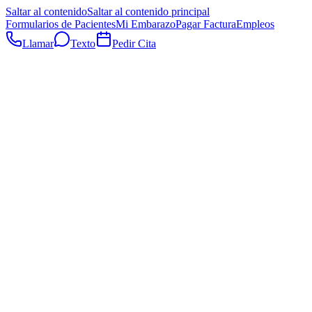
Saltar al contenido
Saltar al contenido principal
Formularios de Pacientes
Mi Embarazo
Pagar Factura
Empleos
Llamar
Texto
Pedir Cita