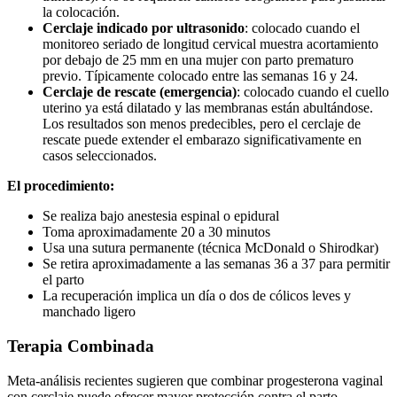
la colocación.
Cerclaje indicado por ultrasonido
: colocado cuando el
monitoreo seriado de longitud cervical muestra acortamiento
por debajo de 25 mm en una mujer con parto prematuro
previo. Típicamente colocado entre las semanas 16 y 24.
Cerclaje de rescate (emergencia)
: colocado cuando el cuello
uterino ya está dilatado y las membranas están abultándose.
Los resultados son menos predecibles, pero el cerclaje de
rescate puede extender el embarazo significativamente en
casos seleccionados.
El procedimiento:
Se realiza bajo anestesia espinal o epidural
Toma aproximadamente 20 a 30 minutos
Usa una sutura permanente (técnica McDonald o Shirodkar)
Se retira aproximadamente a las semanas 36 a 37 para permitir
el parto
La recuperación implica un día o dos de cólicos leves y
manchado ligero
Terapia Combinada
Meta-análisis recientes sugieren que combinar progesterona vaginal
con cerclaje puede ofrecer mayor protección contra el parto