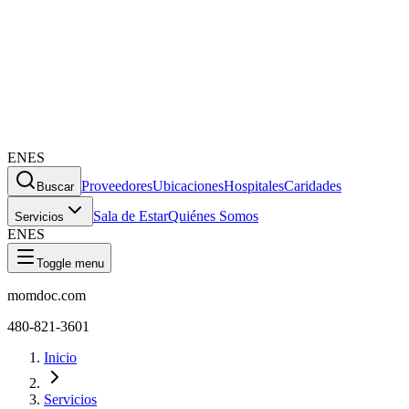
EN
ES
Proveedores
Ubicaciones
Hospitales
Caridades
Buscar
Sala de Estar
Quiénes Somos
Servicios
EN
ES
Toggle menu
momdoc.com
480-821-3601
Inicio
Servicios