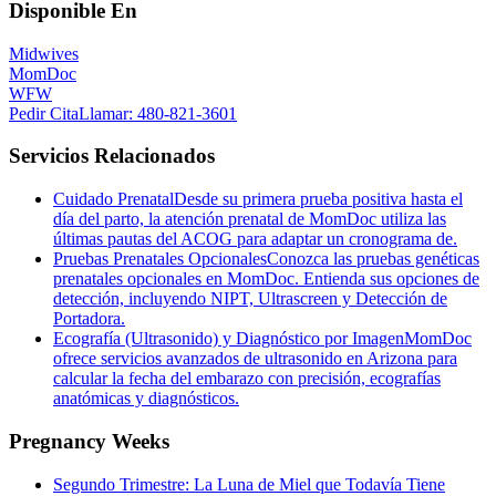
Disponible En
Midwives
MomDoc
WFW
Pedir Cita
Llamar
: 480-821-3601
Servicios Relacionados
Cuidado Prenatal
Desde su primera prueba positiva hasta el
día del parto, la atención prenatal de MomDoc utiliza las
últimas pautas del ACOG para adaptar un cronograma de.
Pruebas Prenatales Opcionales
Conozca las pruebas genéticas
prenatales opcionales en MomDoc. Entienda sus opciones de
detección, incluyendo NIPT, Ultrascreen y Detección de
Portadora.
Ecografía (Ultrasonido) y Diagnóstico por Imagen
MomDoc
ofrece servicios avanzados de ultrasonido en Arizona para
calcular la fecha del embarazo con precisión, ecografías
anatómicas y diagnósticos.
Pregnancy Weeks
Segundo Trimestre: La Luna de Miel que Todavía Tiene