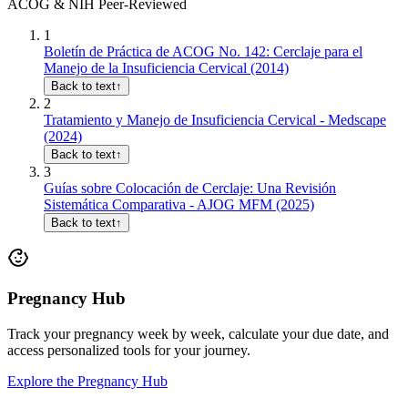
ACOG & NIH Peer-Reviewed
1
Boletín de Práctica de ACOG No. 142: Cerclaje para el
Manejo de la Insuficiencia Cervical (2014)
Back to text
↑
2
Tratamiento y Manejo de Insuficiencia Cervical - Medscape
(2024)
Back to text
↑
3
Guías sobre Colocación de Cerclaje: Una Revisión
Sistemática Comparativa - AJOG MFM (2025)
Back to text
↑
Pregnancy Hub
Track your pregnancy week by week, calculate your due date, and
access personalized tools for your journey.
Explore the Pregnancy Hub