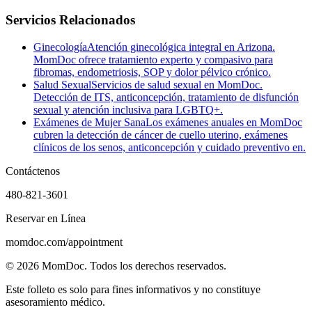
Servicios Relacionados
Ginecología
Atención ginecológica integral en Arizona.
MomDoc ofrece tratamiento experto y compasivo para
fibromas, endometriosis, SOP y dolor pélvico crónico.
Salud Sexual
Servicios de salud sexual en MomDoc.
Detección de ITS, anticoncepción, tratamiento de disfunción
sexual y atención inclusiva para LGBTQ+.
Exámenes de Mujer Sana
Los exámenes anuales en MomDoc
cubren la detección de cáncer de cuello uterino, exámenes
clínicos de los senos, anticoncepción y cuidado preventivo en.
Contáctenos
480-821-3601
Reservar en Línea
momdoc.com/appointment
©
2026
MomDoc.
Todos los derechos reservados.
Este folleto es solo para fines informativos y no constituye
asesoramiento médico.