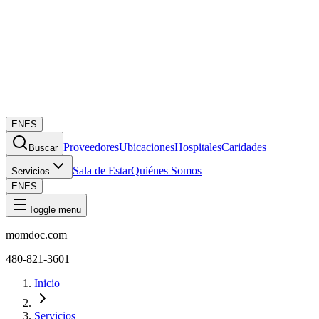
EN
ES
Proveedores
Ubicaciones
Hospitales
Caridades
Buscar
Sala de Estar
Quiénes Somos
Servicios
EN
ES
Toggle menu
momdoc.com
480-821-3601
Inicio
Servicios