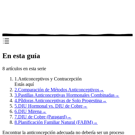
En esta guía
8
artículos en esta serie
1
.
Anticonceptivos y Contracepción
Estás aquí
2
.
Comparación de Métodos Anticonceptivos
→
3
.
Pastillas Anticonceptivas Hormonales Combinadas
→
4
.
Píldoras Anticonceptivas de Solo Progestina
→
5
.
DIU Hormonal vs. DIU de Cobre
→
6
.
DIU Mirena
→
7
.
DIU de Cobre (Paragard)
→
8
.
Planificación Familiar Natural (FABM)
→
Encontrar la anticoncepción adecuada no debería ser un proceso