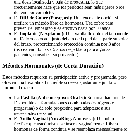
una dosis localizada y baja de progestina, lo que
frecuentemente hace que los períodos sean más ligeros o los
detiene por completo.
El DIU de Cobre (Paragard):
Una excelente opción si
prefiere un método libre de hormonas. Usa cobre para
prevenir el embarazo y es efectivo hasta por 10 años.
El Implante (Nexplanon):
Una varilla flexible del tamaño de
un fósforo colocada justo debajo de la piel de la parte superior
del brazo, proporcionando protección continua por 3 años
(uso extendido hasta 5 años respaldado para algunas
pacientes, consulte a su proveedor).
Métodos Hormonales (de Corta Duración)
Estos métodos requieren su participación activa y programada, pero
ofrecen una flexibilidad increíble si desea ajustar un equilibrio
hormonal exacto.
La Pastilla (Anticonceptivos Orales):
Se toma diariamente.
Disponible en formulaciones combinadas (estrógeno y
progestina) o de solo progestina para adaptarse a sus
necesidades de salud.
El Anillo Vaginal (NuvaRing, Annovera):
Un anillo
flexible que usted misma se inserta vaginalmente. Libera
hormonas de forma continua y se reemplaza mensualmente (o