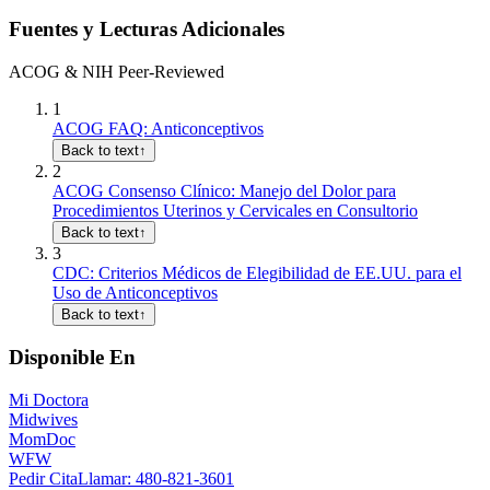
Fuentes y Lecturas Adicionales
ACOG & NIH Peer-Reviewed
1
ACOG FAQ: Anticonceptivos
Back to text
↑
2
ACOG Consenso Clínico: Manejo del Dolor para
Procedimientos Uterinos y Cervicales en Consultorio
Back to text
↑
3
CDC: Criterios Médicos de Elegibilidad de EE.UU. para el
Uso de Anticonceptivos
Back to text
↑
Disponible En
Mi Doctora
Midwives
MomDoc
WFW
Pedir Cita
Llamar
: 480-821-3601