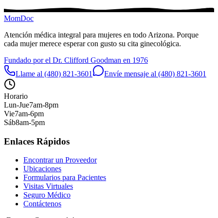
MomDoc
Atención médica integral para mujeres en todo Arizona. Porque
cada mujer merece esperar con gusto su cita ginecológica.
Fundado por el Dr. Clifford Goodman en 1976
Llame al (480) 821-3601
Envíe mensaje al (480) 821-3601
Horario
Lun-Jue
7am-8pm
Vie
7am-6pm
Sáb
8am-5pm
Enlaces Rápidos
Encontrar un Proveedor
Ubicaciones
Formularios para Pacientes
Visitas Virtuales
Seguro Médico
Contáctenos