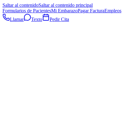
Saltar al contenido
Saltar al contenido principal
Formularios de Pacientes
Mi Embarazo
Pagar Factura
Empleos
Llamar
Texto
Pedir Cita