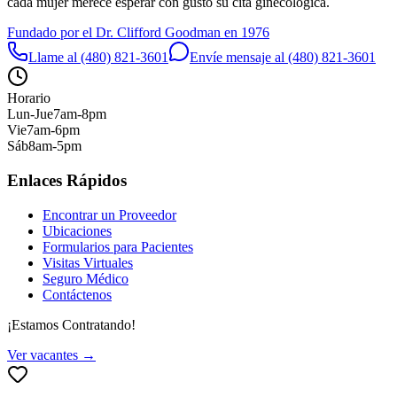
cada mujer merece esperar con gusto su cita ginecológica.
Fundado por el Dr. Clifford Goodman en 1976
Llame al (480) 821-3601
Envíe mensaje al (480) 821-3601
Horario
Lun-Jue
7am-8pm
Vie
7am-6pm
Sáb
8am-5pm
Enlaces Rápidos
Encontrar un Proveedor
Ubicaciones
Formularios para Pacientes
Visitas Virtuales
Seguro Médico
Contáctenos
¡Estamos Contratando!
Ver vacantes →