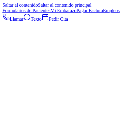
Saltar al contenido
Saltar al contenido principal
Formularios de Pacientes
Mi Embarazo
Pagar Factura
Empleos
Llamar
Texto
Pedir Cita