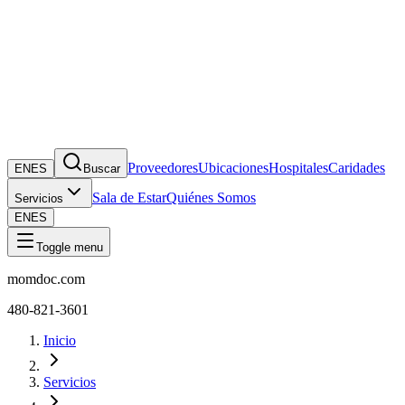
Proveedores
Ubicaciones
Hospitales
Caridades
EN
ES
Buscar
Sala de Estar
Quiénes Somos
Servicios
EN
ES
Toggle menu
momdoc.com
480-821-3601
Inicio
Servicios