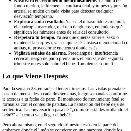
Rastreará el crecimiento meticulosamente.
La altura de
fondo uterino, la frecuencia cardíaca fetal, y tu peso y presión
arterial se miden en cada visita para detectar cualquier
desviación temprano.
Explicará cada resultado.
Ya sea el ultrasonido estructural,
el cuádruple marcador, o el reto de glucosa, entenderás qué
significan los números antes de salir del consultorio.
Respetará tu tiempo.
Ya sea que quieras saber el sexo o
mantener la sorpresa, ya sea que estés ansiosa o emocionada o
ambas, tu proveedor te encuentra donde estás.
Vigilará señales de alarma.
Preeclampsia, insuficiencia
cervical, riesgo de parto prematuro: el tamizaje del segundo
trimestre no es solo sobre el bebé. También es sobre ti.
Lo que Viene Después
Para la semana 28, entrarás al tercer trimestre. Las visitas prenatales
pasan de mensuales a cada dos semanas, luego semanales conforme
te acercas a tu fecha de parto. El monitoreo de movimiento fetal se
formaliza con el conteo de patadas. La habitación del bebé deja de
ser teórica. La conversación pasa de "¿cómo se está desarrollando el
bebé?" a "¿cómo va a llegar el bebé?"
Pero ahora mismo, en el segundo trimestre, estás en la parte del
embarazo donde el limón se convierte en una mazorca, donde los