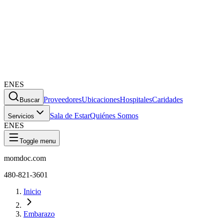
EN
ES
Proveedores
Ubicaciones
Hospitales
Caridades
Buscar
Sala de Estar
Quiénes Somos
Servicios
EN
ES
Toggle menu
momdoc.com
480-821-3601
Inicio
Embarazo