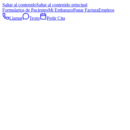
Saltar al contenido
Saltar al contenido principal
Formularios de Pacientes
Mi Embarazo
Pagar Factura
Empleos
Llamar
Texto
Pedir Cita