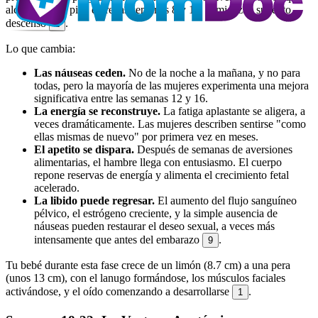
alcanzaron su pico entre las semanas 8 y 11, comienzan su lento
descenso
.
1
Lo que cambia:
Las náuseas ceden.
No de la noche a la mañana, y no para
todas, pero la mayoría de las mujeres experimenta una mejora
significativa entre las semanas 12 y 16.
La energía se reconstruye.
La fatiga aplastante se aligera, a
veces dramáticamente. Las mujeres describen sentirse "como
ellas mismas de nuevo" por primera vez en meses.
El apetito se dispara.
Después de semanas de aversiones
alimentarias, el hambre llega con entusiasmo. El cuerpo
repone reservas de energía y alimenta el crecimiento fetal
acelerado.
La libido puede regresar.
El aumento del flujo sanguíneo
pélvico, el estrógeno creciente, y la simple ausencia de
náuseas pueden restaurar el deseo sexual, a veces más
intensamente que antes del embarazo
.
9
Tu bebé durante esta fase crece de un limón (8.7 cm) a una pera
(unos 13 cm), con el lanugo formándose, los músculos faciales
activándose, y el oído comenzando a desarrollarse
.
1