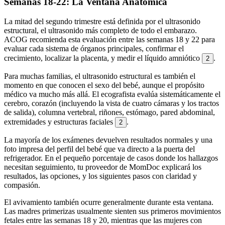
Semanas 18-22: La Ventana Anatómica
La mitad del segundo trimestre está definida por el ultrasonido
estructural, el ultrasonido más completo de todo el embarazo.
ACOG recomienda esta evaluación entre las semanas 18 y 22 para
evaluar cada sistema de órganos principales, confirmar el
crecimiento, localizar la placenta, y medir el líquido amniótico
.
2
Para muchas familias, el ultrasonido estructural es también el
momento en que conocen el sexo del bebé, aunque el propósito
médico va mucho más allá. El ecografista evalúa sistemáticamente el
cerebro, corazón (incluyendo la vista de cuatro cámaras y los tractos
de salida), columna vertebral, riñones, estómago, pared abdominal,
extremidades y estructuras faciales
.
2
La mayoría de los exámenes devuelven resultados normales y una
foto impresa del perfil del bebé que va directo a la puerta del
refrigerador. En el pequeño porcentaje de casos donde los hallazgos
necesitan seguimiento, tu proveedor de MomDoc explicará los
resultados, las opciones, y los siguientes pasos con claridad y
compasión.
El avivamiento también ocurre generalmente durante esta ventana.
Las madres primerizas usualmente sienten sus primeros movimientos
fetales entre las semanas 18 y 20, mientras que las mujeres con