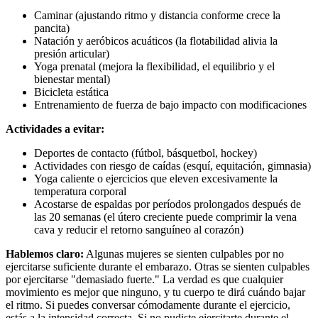
Caminar (ajustando ritmo y distancia conforme crece la
pancita)
Natación y aeróbicos acuáticos (la flotabilidad alivia la
presión articular)
Yoga prenatal (mejora la flexibilidad, el equilibrio y el
bienestar mental)
Bicicleta estática
Entrenamiento de fuerza de bajo impacto con modificaciones
Actividades a evitar:
Deportes de contacto (fútbol, básquetbol, hockey)
Actividades con riesgo de caídas (esquí, equitación, gimnasia)
Yoga caliente o ejercicios que eleven excesivamente la
temperatura corporal
Acostarse de espaldas por períodos prolongados después de
las 20 semanas (el útero creciente puede comprimir la vena
cava y reducir el retorno sanguíneo al corazón)
Hablemos claro:
Algunas mujeres se sienten culpables por no
ejercitarse suficiente durante el embarazo. Otras se sienten culpables
por ejercitarse "demasiado fuerte." La verdad es que cualquier
movimiento es mejor que ninguno, y tu cuerpo te dirá cuándo bajar
el ritmo. Si puedes conversar cómodamente durante el ejercicio,
estás a la intensidad correcta. Si no pudiste ejercitarte durante el