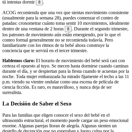
tú intentas dormir
.
8
ACOG recomienda que una vez que sientas movimiento consistente
(usualmente para la semana 28), puedes comenzar el conteo de
patadas: cronometrar cuánto toma sentir 10 movimientos, idealmente
dentro de una ventana de 2 horas
. Durante el segundo trimestre,
8
los patrones de movimiento aún están emergiendo, por lo que el
conteo formal generalmente no se recomienda todavía. Pero
familiarizarte con los ritmos de tu bebé ahora construye la
conciencia que te servirá en el tercer trimestre.
Hablemos claro:
El horario de movimiento del bebé será casi con
certeza el opuesto al tuyo. Se mecen hasta dormirse cuando caminas
durante el día, y se despiertan para la fiesta cuando te acuestas por la
noche. Toda mujer embarazada ha mirado fijamente el techo a las 11
p.m. viendo su vientre ondular como una escena de película de
ciencia ficción. Es raro, es maravilloso, y nunca deja de ser
surrealista.
La Decisión de Saber el Sexo
Para las familias que eligen conocer el sexo del bebé en el
ultrasonido estructural, el momento puede cargar un peso emocional
enorme. Algunas parejas lloran de alegría. Algunas sienten un
destello de decepción que no esperaban y luego culpa por la