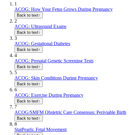
1
ACOG: How Your Fetus Grows During Pregnancy
Back to text
↑
2
ACOG: Ultrasound Exams
Back to text
↑
3
ACOG: Gestational Diabetes
Back to text
↑
4
ACOG: Prenatal Genetic Screening Tests
Back to text
↑
5
ACOG: Skin Conditions During Pregnancy
Back to text
↑
6
ACOG: Exercise During Pregnancy
Back to text
↑
7
ACOG/SMFM Obstetric Care Consensus: Periviable Birth
Back to text
↑
8
StatPearls: Fetal Movement