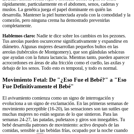
rápidamente, particularmente en el abdomen, senos, caderas y
muslos. La genética juega el papel dominante en quién las
desarrolla. Mantener la piel humectada ayuda con la comodidad y la
comezón, pero ninguna crema ha demostrado prevenirlas
completamente.
Hablemos claro:
Nadie te dice sobre los cambios en los pezones.
Tus areolas pueden oscurecerse significativamente y expandirse en
diámetro. Algunas mujeres desarrollan pequeños bultos en las
areolas (tubérculos de Montgomery), que son glándulas sebáceas
que ayudan con la futura lactancia. Mientras tanto, pueden aparecer
acrocordones en áreas de alta fricción como el cuello, las axilas y
debajo de los senos. Todo esto es temporal, y todo es normal.
Movimiento Fetal: De "¿Eso Fue el Bebé?" a "Eso
Fue Definitivamente el Bebé"
El avivamiento comienza como un signo de interrogación y
evoluciona a un signo de exclamación. En las primeras semanas de
movimiento perceptible (16-20), las sensaciones son tan sutiles que
muchas mujeres no están seguras de lo que sintieron. Para las
semanas 24-27, las patadas, puñetazos y giros son innegables. Tu
bebé desarrolla patrones de movimiento: activo después de las
comidas, sensible a las bebidas frías, ocupado por la noche cuando