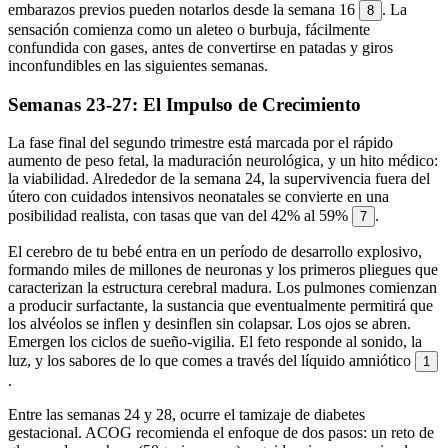
embarazos previos pueden notarlos desde la semana 16
. La
8
sensación comienza como un aleteo o burbuja, fácilmente
confundida con gases, antes de convertirse en patadas y giros
inconfundibles en las siguientes semanas.
Semanas 23-27: El Impulso de Crecimiento
La fase final del segundo trimestre está marcada por el rápido
aumento de peso fetal, la maduración neurológica, y un hito médico:
la viabilidad. Alrededor de la semana 24, la supervivencia fuera del
útero con cuidados intensivos neonatales se convierte en una
posibilidad realista, con tasas que van del 42% al 59%
.
7
El cerebro de tu bebé entra en un período de desarrollo explosivo,
formando miles de millones de neuronas y los primeros pliegues que
caracterizan la estructura cerebral madura. Los pulmones comienzan
a producir surfactante, la sustancia que eventualmente permitirá que
los alvéolos se inflen y desinflen sin colapsar. Los ojos se abren.
Emergen los ciclos de sueño-vigilia. El feto responde al sonido, la
luz, y los sabores de lo que comes a través del líquido amniótico
1
.
Entre las semanas 24 y 28, ocurre el tamizaje de diabetes
gestacional. ACOG recomienda el enfoque de dos pasos: un reto de