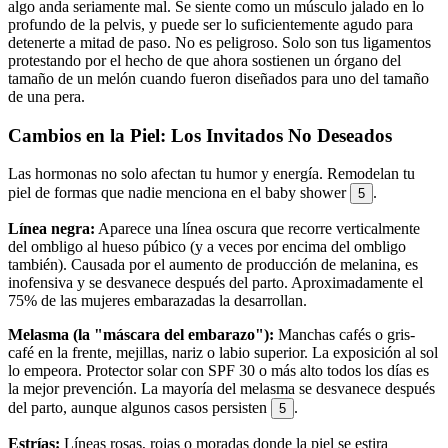
algo anda seriamente mal. Se siente como un músculo jalado en lo
profundo de la pelvis, y puede ser lo suficientemente agudo para
detenerte a mitad de paso. No es peligroso. Solo son tus ligamentos
protestando por el hecho de que ahora sostienen un órgano del
tamaño de un melón cuando fueron diseñados para uno del tamaño
de una pera.
Cambios en la Piel: Los Invitados No Deseados
Las hormonas no solo afectan tu humor y energía. Remodelan tu
piel de formas que nadie menciona en el baby shower
.
5
Línea negra:
Aparece una línea oscura que recorre verticalmente
del ombligo al hueso púbico (y a veces por encima del ombligo
también). Causada por el aumento de producción de melanina, es
inofensiva y se desvanece después del parto. Aproximadamente el
75% de las mujeres embarazadas la desarrollan.
Melasma (la "máscara del embarazo"):
Manchas cafés o gris-
café en la frente, mejillas, nariz o labio superior. La exposición al sol
lo empeora. Protector solar con SPF 30 o más alto todos los días es
la mejor prevención. La mayoría del melasma se desvanece después
del parto, aunque algunos casos persisten
.
5
Estrías:
Líneas rosas, rojas o moradas donde la piel se estira