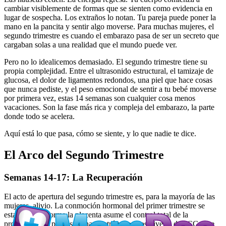
cambiar visiblemente de formas que se sienten como evidencia en
lugar de sospecha. Los extraños lo notan. Tu pareja puede poner la
mano en la pancita y sentir algo moverse. Para muchas mujeres, el
segundo trimestre es cuando el embarazo pasa de ser un secreto que
cargaban solas a una realidad que el mundo puede ver.
Pero no lo idealicemos demasiado. El segundo trimestre tiene su
propia complejidad. Entre el ultrasonido estructural, el tamizaje de
glucosa, el dolor de ligamentos redondos, una piel que hace cosas
que nunca pediste, y el peso emocional de sentir a tu bebé moverse
por primera vez, estas 14 semanas son cualquier cosa menos
vacaciones. Son la fase más rica y compleja del embarazo, la parte
donde todo se acelera.
Aquí está lo que pasa, cómo se siente, y lo que nadie te dice.
El Arco del Segundo Trimestre
Semanas 14-17: La Recuperación
El acto de apertura del segundo trimestre es, para la mayoría de las
mujeres, alivio. La conmoción hormonal del primer trimestre se
estabiliza conforme la placenta asume el control total de la
producción de progesterona y estrógeno. Los niveles de hCG, que