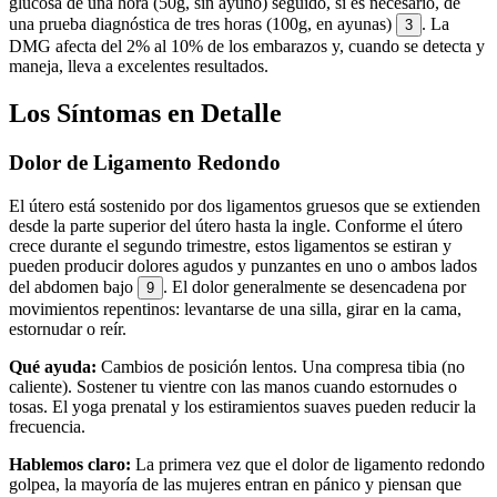
glucosa de una hora (50g, sin ayuno) seguido, si es necesario, de
una prueba diagnóstica de tres horas (100g, en ayunas)
. La
3
DMG afecta del 2% al 10% de los embarazos y, cuando se detecta y
maneja, lleva a excelentes resultados.
Los Síntomas en Detalle
Dolor de Ligamento Redondo
El útero está sostenido por dos ligamentos gruesos que se extienden
desde la parte superior del útero hasta la ingle. Conforme el útero
crece durante el segundo trimestre, estos ligamentos se estiran y
pueden producir dolores agudos y punzantes en uno o ambos lados
del abdomen bajo
. El dolor generalmente se desencadena por
9
movimientos repentinos: levantarse de una silla, girar en la cama,
estornudar o reír.
Qué ayuda:
Cambios de posición lentos. Una compresa tibia (no
caliente). Sostener tu vientre con las manos cuando estornudes o
tosas. El yoga prenatal y los estiramientos suaves pueden reducir la
frecuencia.
Hablemos claro:
La primera vez que el dolor de ligamento redondo
golpea, la mayoría de las mujeres entran en pánico y piensan que