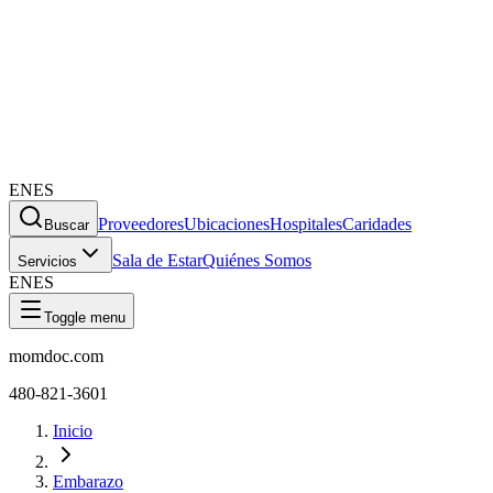
EN
ES
Proveedores
Ubicaciones
Hospitales
Caridades
Buscar
Sala de Estar
Quiénes Somos
Servicios
EN
ES
Toggle menu
momdoc.com
480-821-3601
Inicio
Embarazo