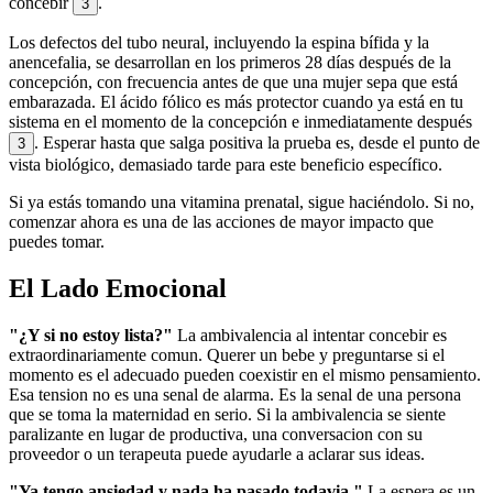
concebir
.
3
Los defectos del tubo neural, incluyendo la espina bífida y la
anencefalia, se desarrollan en los primeros 28 días después de la
concepción, con frecuencia antes de que una mujer sepa que está
embarazada. El ácido fólico es más protector cuando ya está en tu
sistema en el momento de la concepción e inmediatamente después
. Esperar hasta que salga positiva la prueba es, desde el punto de
3
vista biológico, demasiado tarde para este beneficio específico.
Si ya estás tomando una vitamina prenatal, sigue haciéndolo. Si no,
comenzar ahora es una de las acciones de mayor impacto que
puedes tomar.
El Lado Emocional
"¿Y si no estoy lista?"
La ambivalencia al intentar concebir es
extraordinariamente comun. Querer un bebe y preguntarse si el
momento es el adecuado pueden coexistir en el mismo pensamiento.
Esa tension no es una senal de alarma. Es la senal de una persona
que se toma la maternidad en serio. Si la ambivalencia se siente
paralizante en lugar de productiva, una conversacion con su
proveedor o un terapeuta puede ayudarle a aclarar sus ideas.
"Ya tengo ansiedad y nada ha pasado todavia."
La espera es un