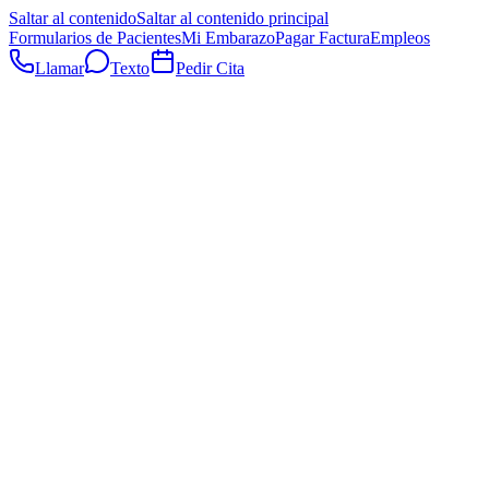
Saltar al contenido
Saltar al contenido principal
Formularios de Pacientes
Mi Embarazo
Pagar Factura
Empleos
Llamar
Texto
Pedir Cita