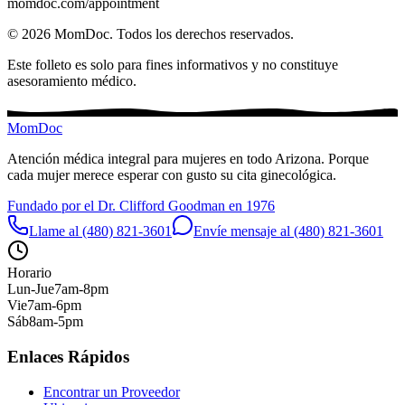
momdoc.com/appointment
©
2026
MomDoc.
Todos los derechos reservados.
Este folleto es solo para fines informativos y no constituye
asesoramiento médico.
MomDoc
Atención médica integral para mujeres en todo Arizona. Porque
cada mujer merece esperar con gusto su cita ginecológica.
Fundado por el Dr. Clifford Goodman en 1976
Llame al (480) 821-3601
Envíe mensaje al (480) 821-3601
Horario
Lun-Jue
7am-8pm
Vie
7am-6pm
Sáb
8am-5pm
Enlaces Rápidos
Encontrar un Proveedor