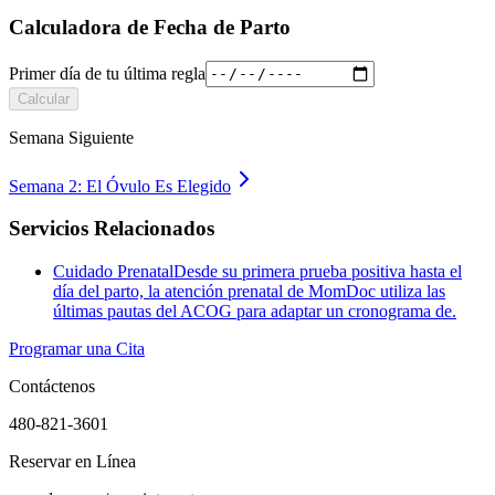
Calculadora de Fecha de Parto
Primer día de tu última regla
Calcular
Semana Siguiente
Semana 2: El Óvulo Es Elegido
Servicios Relacionados
Cuidado Prenatal
Desde su primera prueba positiva hasta el
día del parto, la atención prenatal de MomDoc utiliza las
últimas pautas del ACOG para adaptar un cronograma de.
Programar una Cita
Contáctenos
480-821-3601
Reservar en Línea