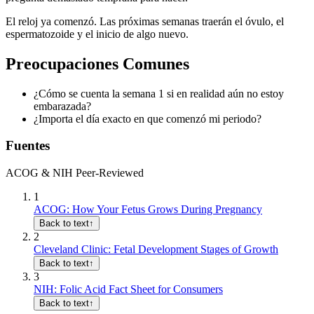
El reloj ya comenzó. Las próximas semanas traerán el óvulo, el
espermatozoide y el inicio de algo nuevo.
Preocupaciones Comunes
¿Cómo se cuenta la semana 1 si en realidad aún no estoy
embarazada?
¿Importa el día exacto en que comenzó mi periodo?
Fuentes
ACOG & NIH Peer-Reviewed
1
ACOG: How Your Fetus Grows During Pregnancy
Back to text
↑
2
Cleveland Clinic: Fetal Development Stages of Growth
Back to text
↑
3
NIH: Folic Acid Fact Sheet for Consumers
Back to text
↑