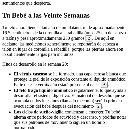
sentimientos que despierta.
Tu Bebé a las Veinte Semanas
Tu feto ahora tiene el tamaño de un plátano, mide aproximadamente
16.5 centímetros de la coronilla a la rabadilla (unos 25 cm de cabeza
a talón) y pesa aproximadamente 280 gramos
. De aquí en
2
adelante, las mediciones generalmente se reportarán de cabeza a
talón en lugar de coronilla a rabadilla, porque las piernas ahora son
lo suficientemente largas para incluirlas.
Hitos de desarrollo en la semana 20:
El vérnix caseoso
se ha formado, una capa cerosa blanca que
protege la piel de la exposición constante al líquido amniótico.
Parte de este vérnix aún estará presente al nacer
.
6
El feto traga líquido amniótico
regularmente, lo que ayuda a
desarrollar el sistema digestivo. El material de desecho que se
acumula en los intestinos (llamado meconio) será la primera
evacuación del bebé después del nacimiento
.
2
Los ciclos de sueño-vigilia
comienzan a emerger. Tu bebé
alterna entre períodos de actividad y descanso, y podrías notar
que sus patrones de movimiento siguen un horario
aproximado.