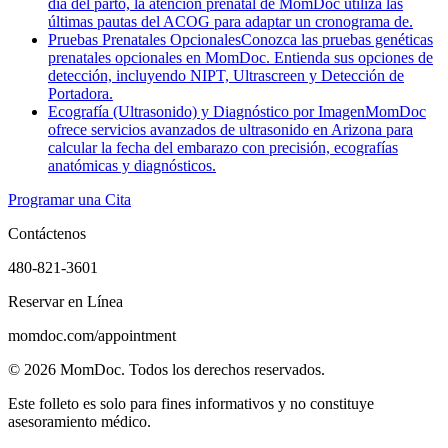
día del parto, la atención prenatal de MomDoc utiliza las
últimas pautas del ACOG para adaptar un cronograma de.
Pruebas Prenatales Opcionales
Conozca las pruebas genéticas
prenatales opcionales en MomDoc. Entienda sus opciones de
detección, incluyendo NIPT, Ultrascreen y Detección de
Portadora.
Ecografía (Ultrasonido) y Diagnóstico por Imagen
MomDoc
ofrece servicios avanzados de ultrasonido en Arizona para
calcular la fecha del embarazo con precisión, ecografías
anatómicas y diagnósticos.
Programar una Cita
Contáctenos
480-821-3601
Reservar en Línea
momdoc.com/appointment
©
2026
MomDoc.
Todos los derechos reservados.
Este folleto es solo para fines informativos y no constituye
asesoramiento médico.