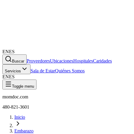
EN
ES
Proveedores
Ubicaciones
Hospitales
Caridades
Buscar
Sala de Estar
Quiénes Somos
Servicios
EN
ES
Toggle menu
momdoc.com
480-821-3601
Inicio
Embarazo