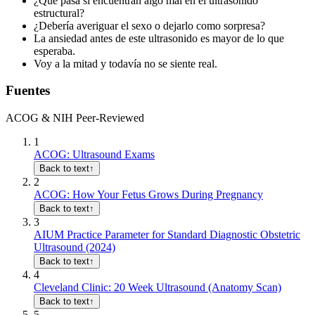
¿Qué pasa si encuentran algo mal en el ultrasonido
estructural?
¿Debería averiguar el sexo o dejarlo como sorpresa?
La ansiedad antes de este ultrasonido es mayor de lo que
esperaba.
Voy a la mitad y todavía no se siente real.
Fuentes
ACOG & NIH Peer-Reviewed
1
ACOG: Ultrasound Exams
Back to text
↑
2
ACOG: How Your Fetus Grows During Pregnancy
Back to text
↑
3
AIUM Practice Parameter for Standard Diagnostic Obstetric
Ultrasound (2024)
Back to text
↑
4
Cleveland Clinic: 20 Week Ultrasound (Anatomy Scan)
Back to text
↑
5