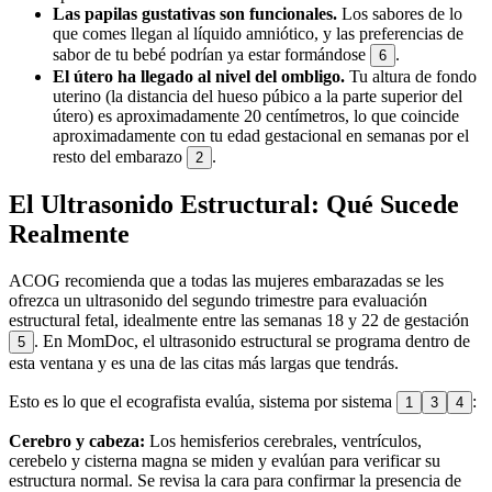
Las papilas gustativas son funcionales.
Los sabores de lo
que comes llegan al líquido amniótico, y las preferencias de
sabor de tu bebé podrían ya estar formándose
.
6
El útero ha llegado al nivel del ombligo.
Tu altura de fondo
uterino (la distancia del hueso púbico a la parte superior del
útero) es aproximadamente 20 centímetros, lo que coincide
aproximadamente con tu edad gestacional en semanas por el
resto del embarazo
.
2
El Ultrasonido Estructural: Qué Sucede
Realmente
ACOG recomienda que a todas las mujeres embarazadas se les
ofrezca un ultrasonido del segundo trimestre para evaluación
estructural fetal, idealmente entre las semanas 18 y 22 de gestación
. En MomDoc, el ultrasonido estructural se programa dentro de
5
esta ventana y es una de las citas más largas que tendrás.
Esto es lo que el ecografista evalúa, sistema por sistema
:
1
3
4
Cerebro y cabeza:
Los hemisferios cerebrales, ventrículos,
cerebelo y cisterna magna se miden y evalúan para verificar su
estructura normal. Se revisa la cara para confirmar la presencia de