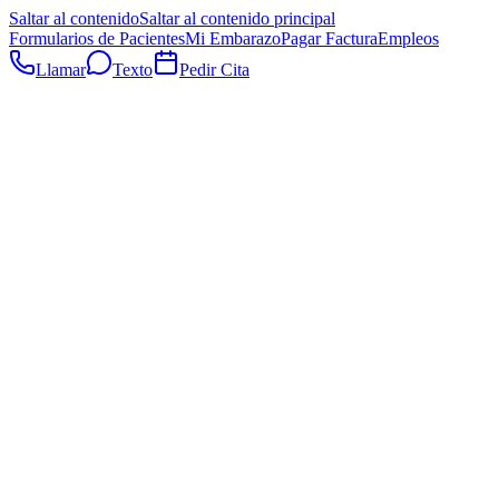
Saltar al contenido
Saltar al contenido principal
Formularios de Pacientes
Mi Embarazo
Pagar Factura
Empleos
Llamar
Texto
Pedir Cita