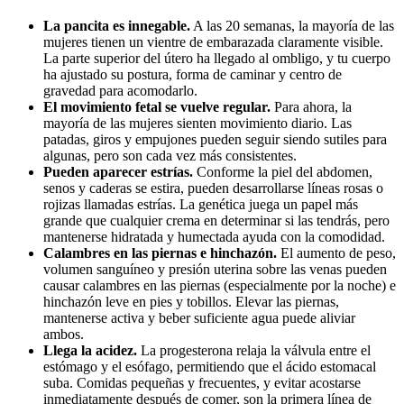
La pancita es innegable.
A las 20 semanas, la mayoría de las
mujeres tienen un vientre de embarazada claramente visible.
La parte superior del útero ha llegado al ombligo, y tu cuerpo
ha ajustado su postura, forma de caminar y centro de
gravedad para acomodarlo.
El movimiento fetal se vuelve regular.
Para ahora, la
mayoría de las mujeres sienten movimiento diario. Las
patadas, giros y empujones pueden seguir siendo sutiles para
algunas, pero son cada vez más consistentes.
Pueden aparecer estrías.
Conforme la piel del abdomen,
senos y caderas se estira, pueden desarrollarse líneas rosas o
rojizas llamadas estrías. La genética juega un papel más
grande que cualquier crema en determinar si las tendrás, pero
mantenerse hidratada y humectada ayuda con la comodidad.
Calambres en las piernas e hinchazón.
El aumento de peso,
volumen sanguíneo y presión uterina sobre las venas pueden
causar calambres en las piernas (especialmente por la noche) e
hinchazón leve en pies y tobillos. Elevar las piernas,
mantenerse activa y beber suficiente agua puede aliviar
ambos.
Llega la acidez.
La progesterona relaja la válvula entre el
estómago y el esófago, permitiendo que el ácido estomacal
suba. Comidas pequeñas y frecuentes, y evitar acostarse
inmediatamente después de comer, son la primera línea de