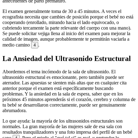
antecedentes de parto prematuro.
El examen generalmente toma de 30 a 45 minutos. A veces el
ecografista necesita que cambies de posición porque el bebé no está
cooperando (enrollado, mirando hacia el lado equivocado, o
cubriendo tercamente la parte relevante del cuerpo con una mano).
Se puede solicitar vejiga llena al inicio del examen para mejorar la
calidad de imagen, aunque probablemente te permitirán vaciarla a
medio camino
.
4
La Ansiedad del Ultrasonido Estructural
Abordemos el tema incómodo de la sala de ultrasonido. El
ultrasonido estructural es emocionante, pero también puede ser
aterrador. Las apuestas se sienten más altas que en cualquier cita
anterior porque el examen está específicamente buscando
problemas. Y la ansiedad en la sala de espera, saber que en los
próximos 45 minutos aprenderás si el corazón, cerebro y columna de
tu bebé se desarrollaron correctamente, puede ser genuinamente
abrumadora.
Lo que ayuda: la mayoría de los ultrasonidos estructurales son
normales. La gran mayoría de las mujeres sale de esa sala con
resultados tranquilizadores y una foto impresa del perfil de un bebé
sano
. Pero el miedo al "qué tal si" es real, y pretender lo