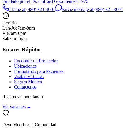
Fundado por el Dr. Clifford Goodman en 1976
Llame al (480) 821-3601
Envíe mensaje al (480) 821-3601
Horario
Lun-Jue
7am-8pm
Vie
7am-6pm
Sáb
8am-5pm
Enlaces Rápidos
Encontrar un Proveedor
Ubicaciones
Formularios para Pacientes
Visitas Virtuales
Seguro Médico
Contáctenos
¡Estamos Contratando!
Ver vacantes →
Devolviendo a la Comunidad