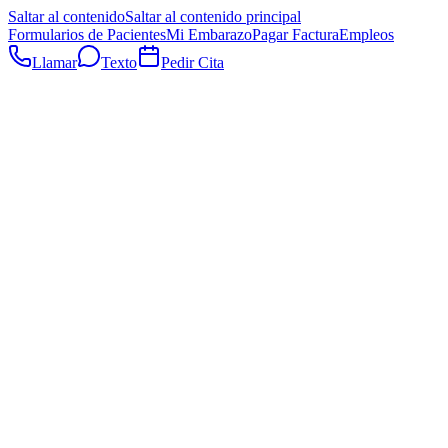
Saltar al contenido
Saltar al contenido principal
Formularios de Pacientes
Mi Embarazo
Pagar Factura
Empleos
Llamar
Texto
Pedir Cita