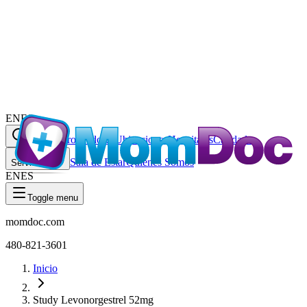
EN
ES
Proveedores
Ubicaciones
Hospitales
Caridades
Buscar
Sala de Estar
Quiénes Somos
Servicios
EN
ES
Toggle menu
momdoc.com
480-821-3601
Inicio
Study Levonorgestrel 52mg