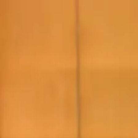
Saltar al contenido
Saltar al contenido principal
Formularios de Pacientes
Mi Embarazo
Pagar Factura
Empleos
Llamar
Texto
Pedir Cita